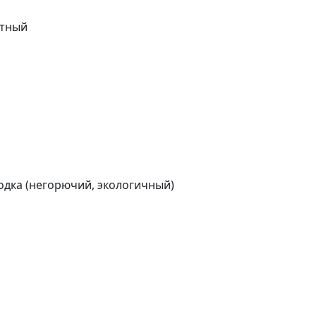
итный
родка (негорючий, экологичный)