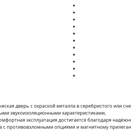
еская дверь с окраской металла в серебристого или сн
ными звукоизоляционными характеристиками,
омфортная эксплуатация достигается благодаря надёжн
па с противовзломными опциями и магнитному прилега