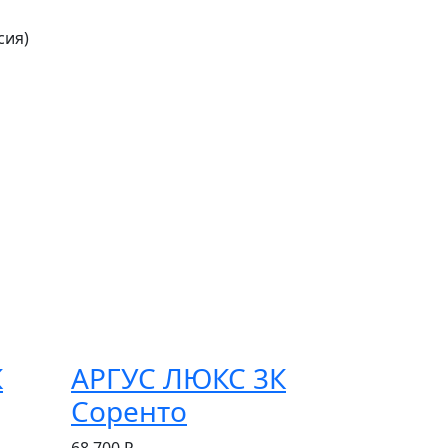
сия)
К
АРГУС ЛЮКС 3К
Соренто