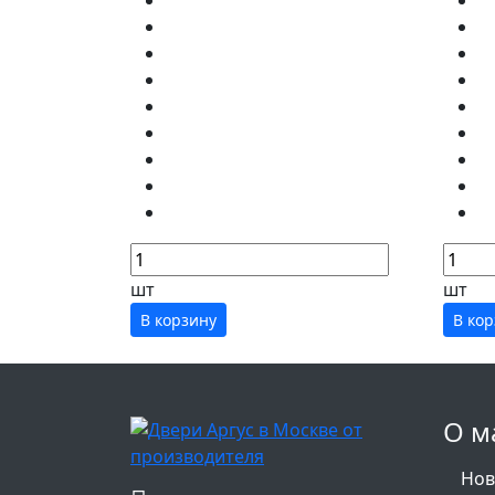
шт
шт
В корзину
В ко
О м
Нов