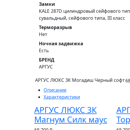
Замки
KALE 287D цилиндровый сейфового типа
сувальдный, сейфового типа, III класс
Терморазрыв
Нет
Ночная задвижка
Есть
БРЕНД
АРГУС
АРГУС ЛЮКС 3К Могадиш Черный софт
68
Описание
Характеристики
АРГУС ЛЮКС 3К
АР
Магнум Силк маус
Тор