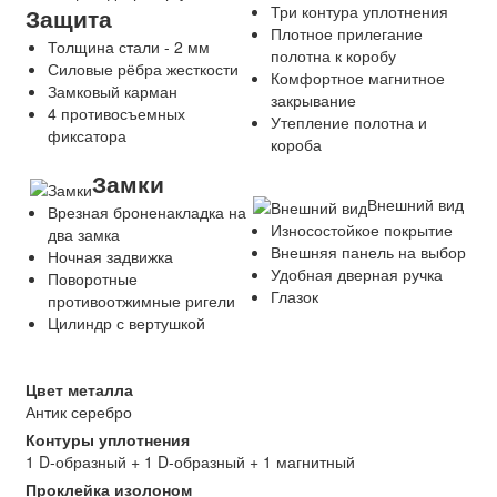
Три контура уплотнения
Защита
Плотное прилегание
Толщина стали - 2 мм
полотна к коробу
Силовые рёбра жесткости
Комфортное магнитное
Замковый карман
закрывание
4 противосъемных
Утепление полотна и
фиксатора
короба
Замки
Внешний вид
Врезная броненакладка на
Износостойкое покрытие
два замка
Внешняя панель на выбор
Ночная задвижка
Удобная дверная ручка
Поворотные
Глазок
противоотжимные ригели
Цилиндр с вертушкой
Цвет металла
Антик серебро
Контуры уплотнения
1 D-образный + 1 D-образный + 1 магнитный
Проклейка изолоном