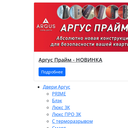
Аргус Прайм - НОВИНКА
Подробнее
Двери Аргус
PRIME
Блэк
Люкс 3К
Люкс ПРО 3К
С терморазрывом
Смарт