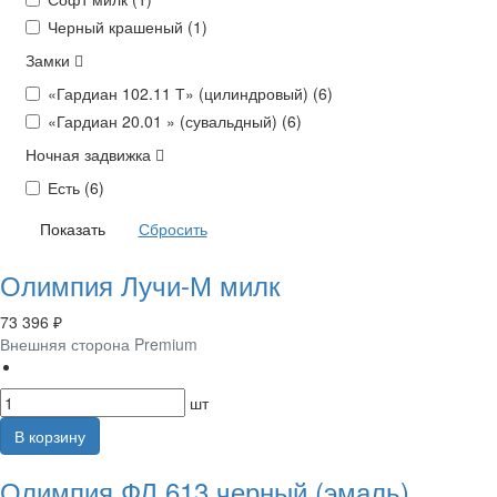
Черный крашеный (
1
)
Замки
«Гардиан 102.11 Т» (цилиндровый) (
6
)
«Гардиан 20.01 » (сувальдный) (
6
)
Ночная задвижка
Есть (
6
)
Олимпия Лучи-М милк
73 396 ₽
Внешняя сторона Premium
шт
В корзину
Олимпия ФЛ 613 черный (эмаль)