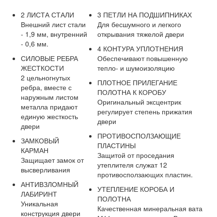
2 ЛИСТА СТАЛИ
3 ПЕТЛИ НА ПОДШИПНИКАХ
Внешний лист стали
Для бесшумного и легкого
- 1,9 мм, внутренний
открывания тяжелой двери
- 0,6 мм.
4 КОНТУРА УПЛОТНЕНИЯ
СИЛОВЫЕ РЕБРА
Обеспечивают повышенную
ЖЕСТКОСТИ
тепло- и шумоизоляцию
2 цельногнутых
ПЛОТНОЕ ПРИЛЕГАНИЕ
ребра, вместе с
ПОЛОТНА К КОРОБУ
наружным листом
Оригинальный эксцентрик
металла придают
регулирует степень прижатия
единую жесткость
двери
двери
ПРОТИВОСПОЛЗАЮЩИЕ
ЗАМКОВЫЙ
ПЛАСТИНЫ
КАРМАН
Защитой от проседания
Защищает замок от
утеплителя служат 12
высверливания
противосползающих пластин.
АНТИВЗЛОМНЫЙ
УТЕПЛЕНИЕ КОРОБА И
ЛАБИРИНТ
ПОЛОТНА
Уникальная
Качественная минеральная вата
конструкция двери