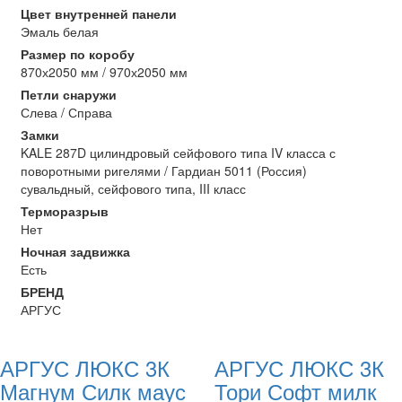
Цвет внутренней панели
Эмаль белая
Размер по коробу
870х2050 мм / 970х2050 мм
Петли снаружи
Слева / Справа
Замки
KALE 287D цилиндровый сейфового типа IV класса с
поворотными ригелями / Гардиан 5011 (Россия)
сувальдный, сейфового типа, III класс
Терморазрыв
Нет
Ночная задвижка
Есть
БРЕНД
АРГУС
АРГУС ЛЮКС 3К
АРГУС ЛЮКС 3К
Магнум Силк маус
Тори Софт милк