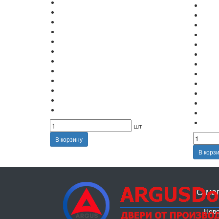
шт
В корзину
В корз
О ма
Ново