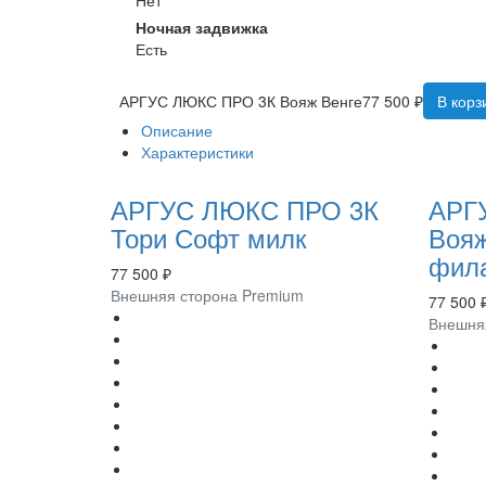
Ночная задвижка
Есть
АРГУС ЛЮКС ПРО 3К Вояж Венге
77 500 ₽
В корз
Описание
Характеристики
АРГУС ЛЮКС ПРО 3К
АРГ
Тори Софт милк
Воя
фил
77 500 ₽
Внешняя сторона Premium
77 500 
Внешня