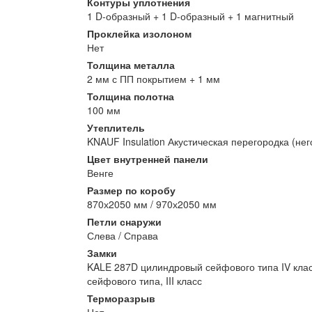
Контуры уплотнения
1 D-образный + 1 D-образный + 1 магнитный
Проклейка изолоном
Нет
Толщина металла
2 мм с ПП покрытием + 1 мм
Толщина полотна
100 мм
Утеплитель
KNAUF Insulation Акустическая перегородка (не
Цвет внутренней панели
Венге
Размер по коробу
870х2050 мм / 970х2050 мм
Петли снаружи
Слева / Справа
Замки
KALE 287D цилиндровый сейфового типа IV клас
сейфового типа, III класс
Терморазрыв
Нет