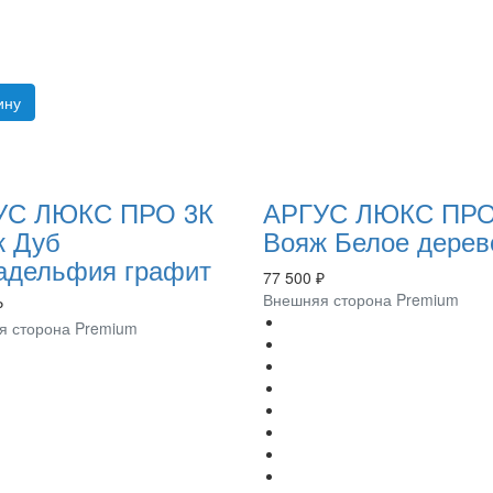
ину
УС ЛЮКС ПРО 3К
АРГУС ЛЮКС ПРО
ж Дуб
Вояж Белое дерев
адельфия графит
77 500 ₽
Внешняя сторона Premium
₽
я сторона Premium